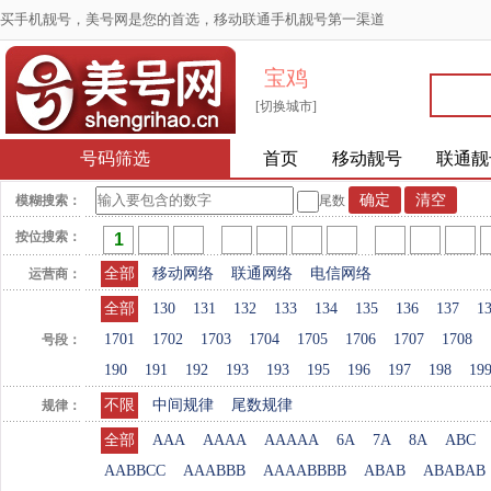
买手机靓号，美号网是您的首选，移动联通手机靓号第一渠道
宝鸡
[切换城市]
号码筛选
首页
移动靓号
联通靓
模糊搜索：
尾数
按位搜索：
全部
移动网络
联通网络
电信网络
运营商：
全部
130
131
132
133
134
135
136
137
1
1701
1702
1703
1704
1705
1706
1707
1708
号段：
190
191
192
193
193
195
196
197
198
19
不限
中间规律
尾数规律
规律：
全部
AAA
AAAA
AAAAA
6A
7A
8A
ABC
AABBCC
AAABBB
AAAABBBB
ABAB
ABABAB