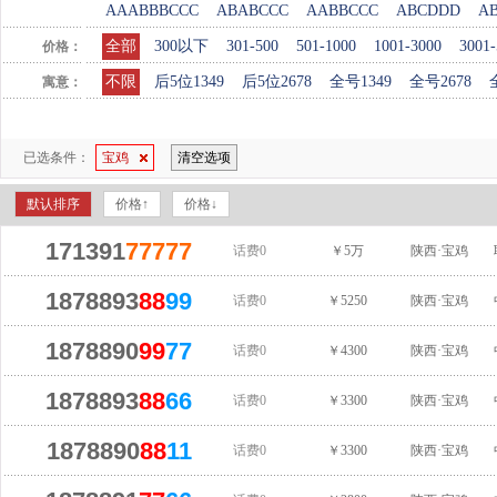
AAABBBCCC
ABABCCC
AABBCCC
ABCDDD
A
全部
300以下
301-500
501-1000
1001-3000
3001-
价格：
不限
后5位1349
后5位2678
全号1349
全号2678
寓意：
已选条件：
宝鸡
清空选项
默认排序
价格↑
价格↓
171391
77777
话费0
￥5万
陕西·宝鸡
1878893
88
99
话费0
￥5250
陕西·宝鸡
1878890
99
77
话费0
￥4300
陕西·宝鸡
1878893
88
66
话费0
￥3300
陕西·宝鸡
1878890
88
11
话费0
￥3300
陕西·宝鸡