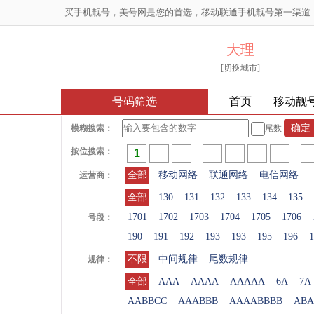
买手机靓号，美号网是您的首选，移动联通手机靓号第一渠道
大理
[切换城市]
号码筛选
首页
移动靓
模糊搜索：
尾数
按位搜索：
全部
移动网络
联通网络
电信网络
运营商：
全部
130
131
132
133
134
135
1701
1702
1703
1704
1705
1706
号段：
190
191
192
193
193
195
196
1
不限
中间规律
尾数规律
规律：
全部
AAA
AAAA
AAAAA
6A
7A
AABBCC
AAABBB
AAAABBBB
ABA