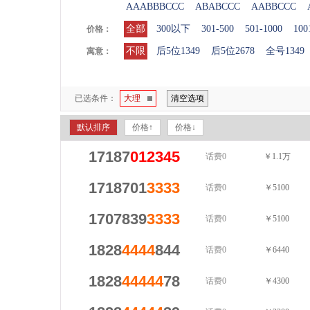
AAABBBCCC
ABABCCC
AABBCCC
全部
300以下
301-500
501-1000
100
价格：
不限
后5位1349
后5位2678
全号1349
寓意：
已选条件：
大理
清空选项
默认排序
价格↑
价格↓
17187
012345
话费0
￥1.1万
1718701
3333
话费0
￥5100
1707839
3333
话费0
￥5100
1828
4444
844
话费0
￥6440
1828
44444
78
话费0
￥4300